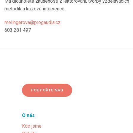
Má dlouholeté zkušenosti z lektorování, tvorby vzdělávacích
metodik a krizové intervence.
melingerova@progaudia.cz
603 281 497
PODPOŘTE NÁS
O nás
Kdo jsme