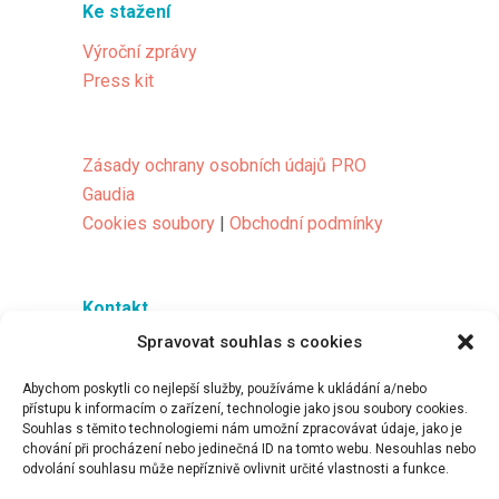
Ke stažení
Výroční zprávy
Press kit
Zásady ochrany osobních údajů PRO
Gaudia
Cookies soubory
|
Obchodní podmínky
Kontakt
Spravovat souhlas s cookies
Kudy k nám
Napište nám
Abychom poskytli co nejlepší služby, používáme k ukládání a/nebo
Kontakt pro média
přístupu k informacím o zařízení, technologie jako jsou soubory cookies.
Souhlas s těmito technologiemi nám umožní zpracovávat údaje, jako je
chování při procházení nebo jedinečná ID na tomto webu. Nesouhlas nebo
odvolání souhlasu může nepříznivě ovlivnit určité vlastnosti a funkce.